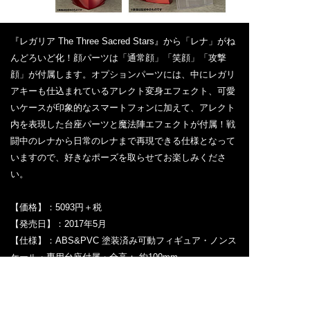
『レガリア The Three Sacred Stars』から「レナ」がね
んどろいど化！顔パーツは「通常顔」「笑顔」「攻撃
顔」が付属します。オプションパーツには、中にレガリ
アキーも仕込まれているアレクト変身エフェクト、可愛
いケースが印象的なスマートフォンに加えて、アレクト
内を表現した台座パーツと魔法陣エフェクトが付属！戦
闘中のレナから日常のレナまで再現できる仕様となって
いますので、好きなポーズを取らせてお楽しみくださ
い。
【価格】：5093円＋税
【発売日】：2017年5月
【仕様】：ABS&PVC 塗装済み可動フィギュア・ノンス
ケール・専用台座付属・全高： 約100mm
【発売元】：グッドスマイルカンパニー
グッドスマイルカンパニー 『ねんどろいど レナ』商
品紹介ページ